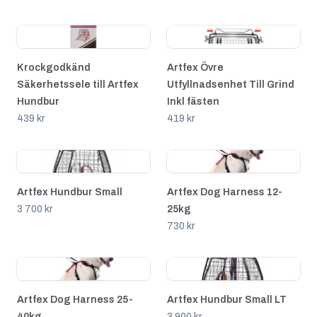
Krockgodkänd
Artfex Övre
Säkerhetssele till Artfex
Utfyllnadsenhet Till Grind
Hundbur
Inkl fästen
439 kr
419 kr
Artfex Hundbur Small
Artfex Dog Harness 12-
3 700 kr
25kg
730 kr
Artfex Dog Harness 25-
Artfex Hundbur Small LT
40kg
3 900 kr