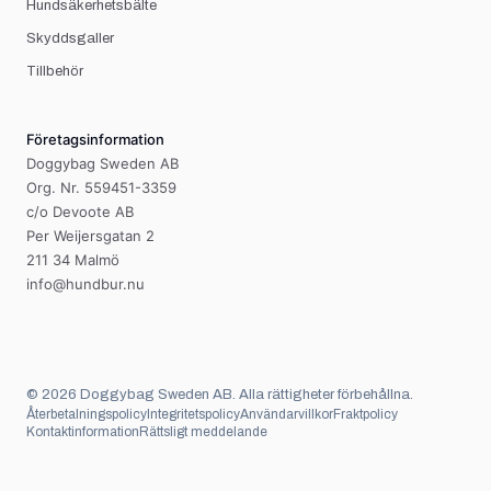
Hundsäkerhetsbälte
Skyddsgaller
Tillbehör
Företagsinformation
Doggybag Sweden AB
Org. Nr. 559451-3359
c/o Devoote AB
Per Weijersgatan 2
211 34 Malmö
info@hundbur.nu
©
2026
Doggybag Sweden AB. Alla rättigheter förbehållna.
Återbetalningspolicy
Integritetspolicy
Användarvillkor
Fraktpolicy
Kontaktinformation
Rättsligt meddelande