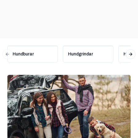
Hundburar
Hundgrindar
Hundsä
Previous slide
Nex